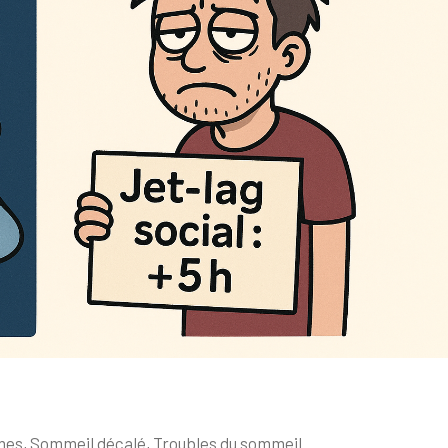
mes
,
Sommeil décalé
,
Troubles du sommeil