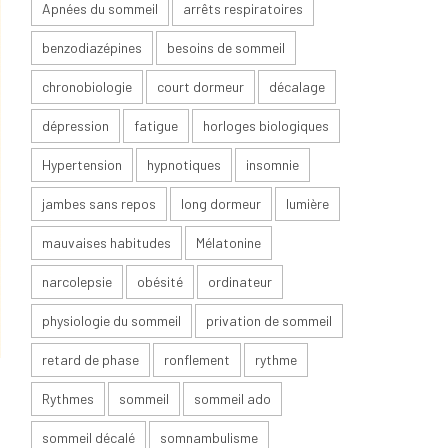
Apnées du sommeil
arrêts respiratoires
benzodiazépines
besoins de sommeil
chronobiologie
court dormeur
décalage
dépression
fatigue
horloges biologiques
Hypertension
hypnotiques
insomnie
jambes sans repos
long dormeur
lumière
mauvaises habitudes
Mélatonine
narcolepsie
obésité
ordinateur
physiologie du sommeil
privation de sommeil
retard de phase
ronflement
rythme
Rythmes
sommeil
sommeil ado
sommeil décalé
somnambulisme