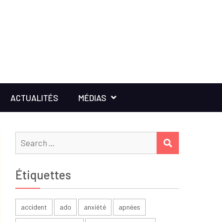
ACTUALITÉS
MÉDIAS
Search
SEARCH
for:
Étiquettes
accident
ado
anxiété
apnées