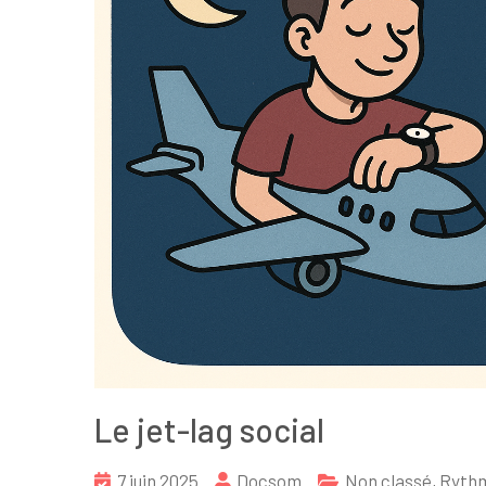
Le jet-lag social
7 juin 2025
Docsom
Non classé
,
Ryth