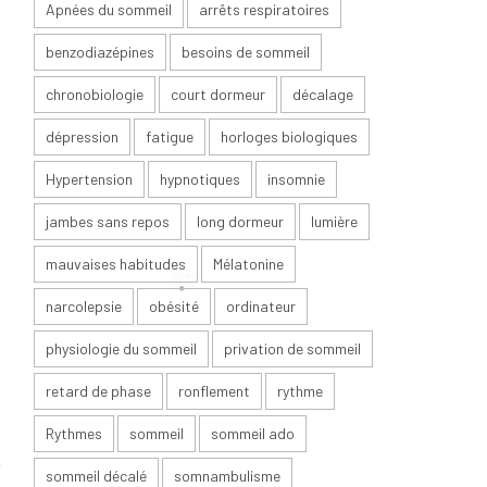
Apnées du sommeil
arrêts respiratoires
benzodiazépines
besoins de sommeil
chronobiologie
court dormeur
décalage
dépression
fatigue
horloges biologiques
Hypertension
hypnotiques
insomnie
jambes sans repos
long dormeur
lumière
mauvaises habitudes
Mélatonine
narcolepsie
obésité
ordinateur
physiologie du sommeil
privation de sommeil
retard de phase
ronflement
rythme
Rythmes
sommeil
sommeil ado
sommeil décalé
somnambulisme