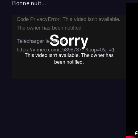
Bonne nuit…
Lecteur
Code PrivacyError: This video isn't available.
vidéo
The owner has been notified.
Télécharger le fichier:
https://vimeo.com/158987377?loop=0&_=1