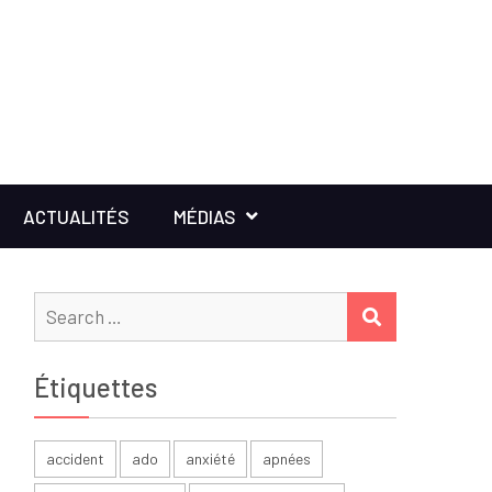
ACTUALITÉS
MÉDIAS
Search
SEARCH
for:
Étiquettes
accident
ado
anxiété
apnées