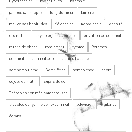
Hypertension
hypnotiques
insomnie
jambes sans repos
long dormeur
lumière
mauvaises habitudes
Mélatonine
narcolepsie
obésité
ordinateur
physiologie du sommeil
privation de sommeil
retard de phase
ronflement
rythme
Rythmes
sommeil
sommeil ado
sommeil décalé
somnambulisme
Somnifères
somnolence
sport
sujets du matin
sujets du soir
Thérapies non médicamenteuses
troubles du rythme veille-sommeil
télévision
vigilance
écrans