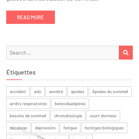
READ MORE
Search
SEA
for:
Étiquettes
accident
ado
anxiété
apnées
Apnées du sommeil
arrêts respiratoires
benzodiazépines
besoins de sommeil
chronobiologie
court dormeur
décalage
dépression
fatigue
horloges biologiques