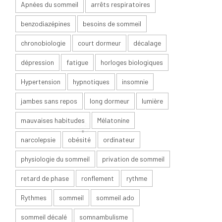
Apnées du sommeil
arrêts respiratoires
benzodiazépines
besoins de sommeil
chronobiologie
court dormeur
décalage
dépression
fatigue
horloges biologiques
Hypertension
hypnotiques
insomnie
jambes sans repos
long dormeur
lumière
mauvaises habitudes
Mélatonine
narcolepsie
obésité
ordinateur
physiologie du sommeil
privation de sommeil
retard de phase
ronflement
rythme
Rythmes
sommeil
sommeil ado
sommeil décalé
somnambulisme