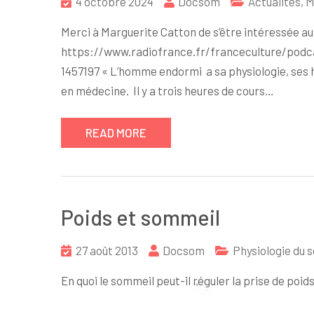
4 octobre 2024
Docsom
Actualités
,
M
Merci à Marguerite Catton de s’être intéressée au
https://www.radiofrance.fr/franceculture/podc
1457197 « L’homme endormi a sa physiologie, ses h
en médecine. Il y a trois heures de cours…
READ MORE
Poids et sommeil
27 août 2013
Docsom
Physiologie du 
En quoi le sommeil peut-il réguler la prise de poid