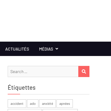
ACTUALITÉS
MÉDIAS
Search
SEARCH
for:
Étiquettes
accident
ado
anxiété
apnées