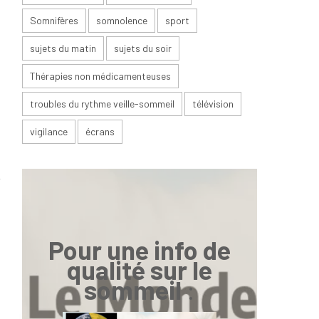
Somnifères
somnolence
sport
sujets du matin
sujets du soir
é
Thérapies non médicamenteuses
troubles du rythme veille-sommeil
télévision
vigilance
écrans
Pour une info de
qualité sur le
sommeil
: