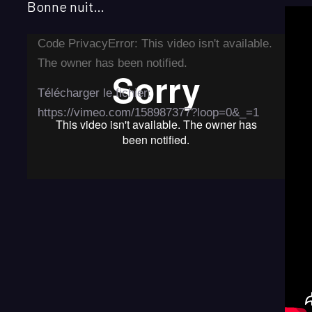
Bonne nuit…
Lecteur
Code PrivacyError: This video isn't available.
vidéo
The owner has been notified.
Télécharger le fichier:
https://vimeo.com/158987377?loop=0&_=1