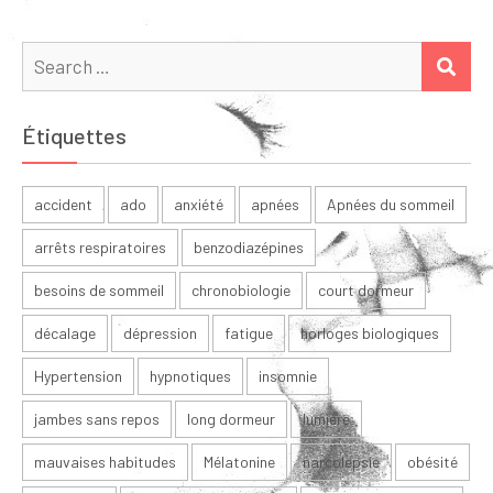
Search
SEA
for:
Étiquettes
accident
ado
anxiété
apnées
Apnées du sommeil
arrêts respiratoires
benzodiazépines
besoins de sommeil
chronobiologie
court dormeur
décalage
dépression
fatigue
horloges biologiques
Hypertension
hypnotiques
insomnie
jambes sans repos
long dormeur
lumière
mauvaises habitudes
Mélatonine
narcolepsie
obésité