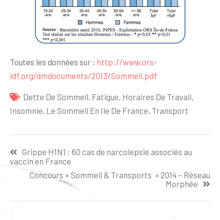
Toutes les données sur :
http://www.ors-
idf.org/dmdocuments/2013/Sommeil.pdf
Dette De Sommeil
,
Fatigue
,
Horaires De Travail
,
Insomnie
,
Le Sommeil En Ile De France
,
Transport
Navigation
Grippe H1N1 : 60 cas de narcolepsie associés au
de
vaccin en France
l’article
Concours « Sommeil & Transports » 2014 – Réseau
Morphée