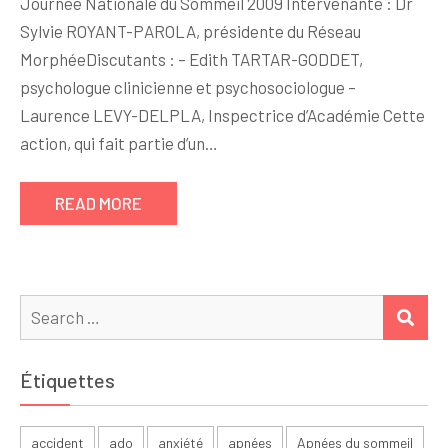
Journée Nationale du Sommeil 2009 Intervenante : Dr
Sylvie ROYANT-PAROLA, présidente du Réseau
MorphéeDiscutants : – Edith TARTAR-GODDET,
psychologue clinicienne et psychosociologue –
Laurence LEVY-DELPLA, Inspectrice d’Académie Cette
action, qui fait partie d’un…
READ MORE
Search
SEA
for:
Étiquettes
accident
ado
anxiété
apnées
Apnées du sommeil