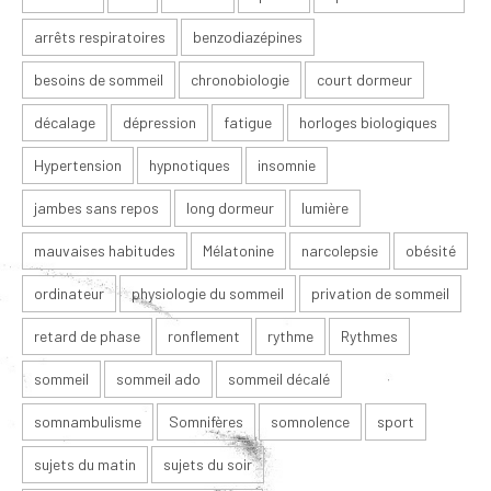
arrêts respiratoires
benzodiazépines
besoins de sommeil
chronobiologie
court dormeur
décalage
dépression
fatigue
horloges biologiques
Hypertension
hypnotiques
insomnie
jambes sans repos
long dormeur
lumière
mauvaises habitudes
Mélatonine
narcolepsie
obésité
ordinateur
physiologie du sommeil
privation de sommeil
retard de phase
ronflement
rythme
Rythmes
sommeil
sommeil ado
sommeil décalé
somnambulisme
Somnifères
somnolence
sport
sujets du matin
sujets du soir