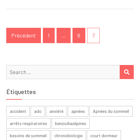
Pagination
Précédent
1
…
6
7
des
publications
Search
SEA
for:
Étiquettes
accident
ado
anxiété
apnées
Apnées du sommeil
arrêts respiratoires
benzodiazépines
besoins de sommeil
chronobiologie
court dormeur