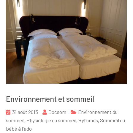
Environnement et sommeil
31 août 2013
Docsom
Environnement du
sommeil
,
Physiologie du sommeil
,
Rythmes
,
Sommeil du
bébé à l'ado