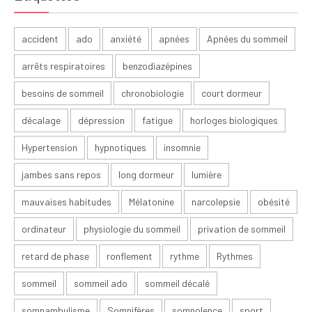
accident
ado
anxiété
apnées
Apnées du sommeil
arrêts respiratoires
benzodiazépines
besoins de sommeil
chronobiologie
court dormeur
décalage
dépression
fatigue
horloges biologiques
Hypertension
hypnotiques
insomnie
jambes sans repos
long dormeur
lumière
mauvaises habitudes
Mélatonine
narcolepsie
obésité
ordinateur
physiologie du sommeil
privation de sommeil
retard de phase
ronflement
rythme
Rythmes
sommeil
sommeil ado
sommeil décalé
somnambulisme
Somnifères
somnolence
sport