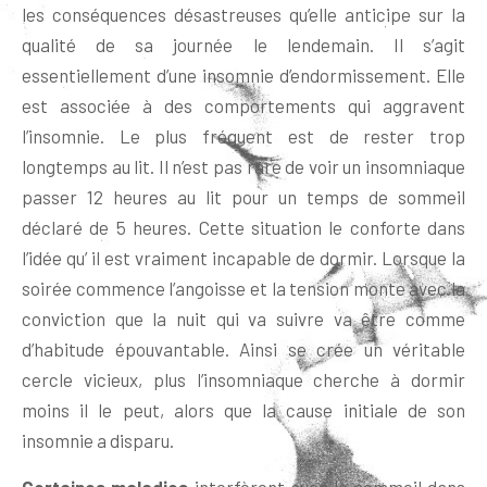
les conséquences désastreuses qu’elle anticipe sur la
qualité de sa journée le lendemain. Il s’agit
essentiellement d’une insomnie d’endormissement. Elle
est associée à des comportements qui aggravent
l’insomnie. Le plus fréquent est de rester trop
longtemps au lit. Il n’est pas rare de voir un insomniaque
passer 12 heures au lit pour un temps de sommeil
déclaré de 5 heures. Cette situation le conforte dans
l’idée qu’ il est vraiment incapable de dormir. Lorsque la
soirée commence l’angoisse et la tension monte avec la
conviction que la nuit qui va suivre va être comme
d’habitude épouvantable. Ainsi se crée un véritable
cercle vicieux, plus l’insomniaque cherche à dormir
moins il le peut, alors que la cause initiale de son
insomnie a disparu.
Certaines maladies
interfèrent avec le sommeil dans