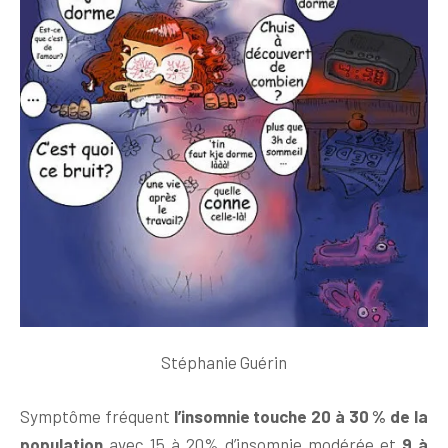
Stéphanie Guérin
Symptôme fréquent
l’insomnie touche 20 à 30 % de la
population
avec 15 à 20% d’insomnie modérée et
9 à