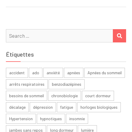
l’article
Search
SEA
for:
Étiquettes
accident
ado
anxiété
apnées
Apnées du sommeil
arrêts respiratoires
benzodiazépines
besoins de sommeil
chronobiologie
court dormeur
décalage
dépression
fatigue
horloges biologiques
Hypertension
hypnotiques
insomnie
jambes sans repos
long dormeur
lumière