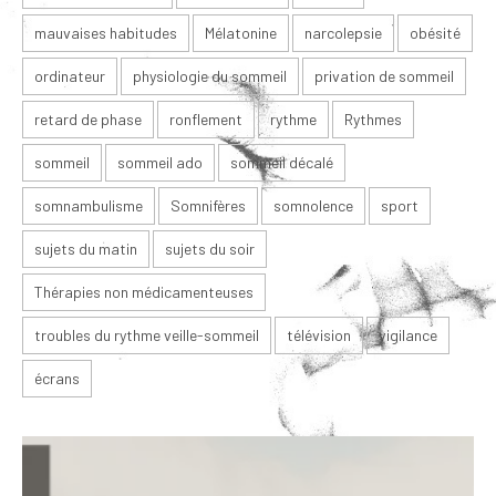
mauvaises habitudes
Mélatonine
narcolepsie
obésité
ordinateur
physiologie du sommeil
privation de sommeil
retard de phase
ronflement
rythme
Rythmes
sommeil
sommeil ado
sommeil décalé
somnambulisme
Somnifères
somnolence
sport
sujets du matin
sujets du soir
Thérapies non médicamenteuses
troubles du rythme veille-sommeil
télévision
vigilance
écrans