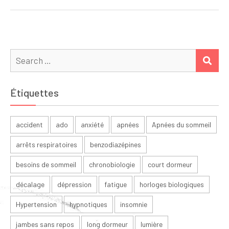
l’article
Search
SEA
for:
Étiquettes
accident
ado
anxiété
apnées
Apnées du sommeil
arrêts respiratoires
benzodiazépines
besoins de sommeil
chronobiologie
court dormeur
décalage
dépression
fatigue
horloges biologiques
Hypertension
hypnotiques
insomnie
jambes sans repos
long dormeur
lumière