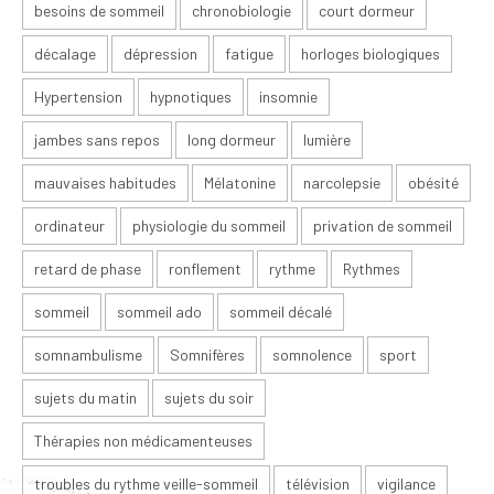
besoins de sommeil
chronobiologie
court dormeur
décalage
dépression
fatigue
horloges biologiques
Hypertension
hypnotiques
insomnie
jambes sans repos
long dormeur
lumière
mauvaises habitudes
Mélatonine
narcolepsie
obésité
ordinateur
physiologie du sommeil
privation de sommeil
retard de phase
ronflement
rythme
Rythmes
sommeil
sommeil ado
sommeil décalé
somnambulisme
Somnifères
somnolence
sport
sujets du matin
sujets du soir
Thérapies non médicamenteuses
troubles du rythme veille-sommeil
télévision
vigilance