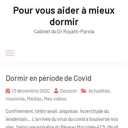
Pour vous aider à mieux
dormir
Cabinet du Dr Royant-Parola
Dormir en période de Covid
13 décembre 2020
Docsom
Actualités
,
Insomnie
,
Médias
,
Mes vidéos
Confinement, télétravail, angoisse, incertitude du
lendemain… L’arrivée du virus du covid a boulversé nos
vies. Selon une enquête du Réseau Morphée 47 % disait