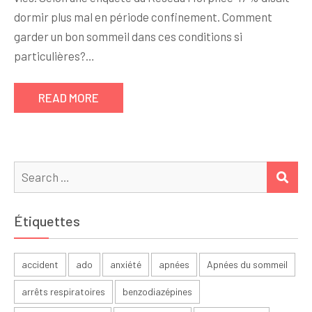
dormir plus mal en période confinement. Comment
garder un bon sommeil dans ces conditions si
particulières?…
READ MORE
Search
SEA
for:
Étiquettes
accident
ado
anxiété
apnées
Apnées du sommeil
arrêts respiratoires
benzodiazépines