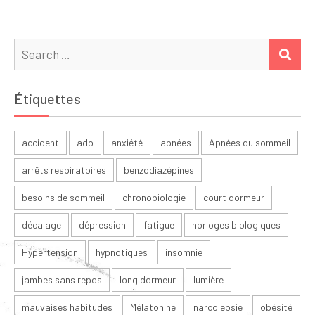
Search
SEA
for:
Étiquettes
accident
ado
anxiété
apnées
Apnées du sommeil
arrêts respiratoires
benzodiazépines
besoins de sommeil
chronobiologie
court dormeur
décalage
dépression
fatigue
horloges biologiques
Hypertension
hypnotiques
insomnie
jambes sans repos
long dormeur
lumière
mauvaises habitudes
Mélatonine
narcolepsie
obésité