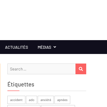
ACTUALITÉS
MÉDIAS
Search
SEARCH
for:
Étiquettes
accident
ado
anxiété
apnées