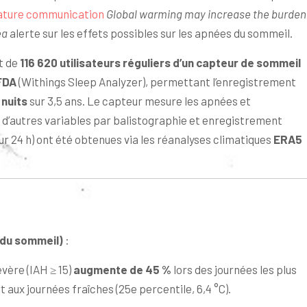
ature communication
Global warming may increase the burden
ea
alerte sur les effets possibles sur les apnées du sommeil.
t de
116 620 utilisateurs réguliers d’un capteur de sommeil
FDA
(Withings Sleep Analyzer), permettant l’enregistrement
 nuits
sur 3,5 ans. Le capteur mesure les apnées et
et d’autres variables par balistographie et enregistrement
 24 h) ont été obtenues via les réanalyses climatiques
ERA5
du sommeil)
:
vère (IAH ≥ 15)
augmente de 45 %
lors des journées les plus
 aux journées fraîches (25e percentile, 6,4 °C).