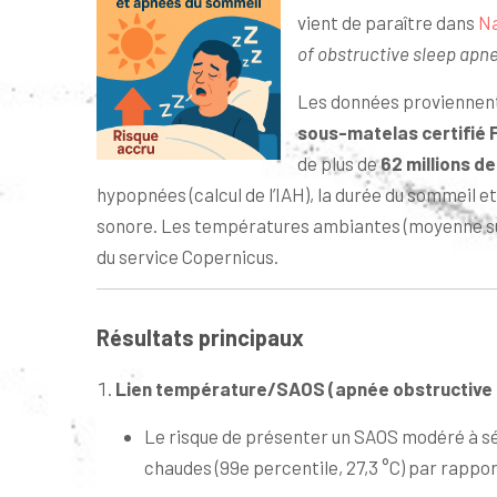
vient de paraître dans
N
of obstructive sleep apn
Les données proviennen
sous-matelas certifié 
de plus de
62 millions de
hypopnées (calcul de l’IAH), la durée du sommeil 
sonore. Les températures ambiantes (moyenne sur
du service Copernicus.
Résultats principaux
Lien température/SAOS (apnée obstructive 
Le risque de présenter un SAOS modéré à sé
chaudes (99e percentile, 27,3 °C) par rapport