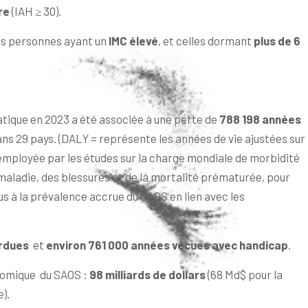
re
(IAH ≥ 30).
les personnes ayant un
IMC élevé
, et celles dormant
plus de 6
tique en 2023 a été associée à une perte de
788 198 années
ns 29 pays. (DALY = représente les années de vie ajustées sur
employée par les études sur la charge mondiale de morbidité
maladie, des blessures et de la mortalité prématurée, pour
dus à la prévalence accrue du SAOS en lien avec les
erdues
et
environ 761 000 années vécues avec handicap
.
nomique du SAOS :
98 milliards de dollars
(68 Md$ pour la
).