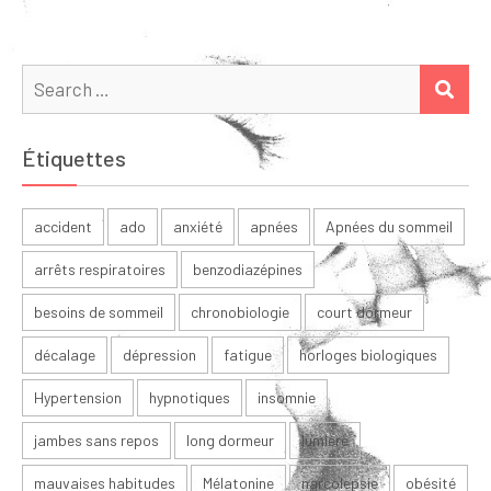
Search
SEA
for:
Étiquettes
accident
ado
anxiété
apnées
Apnées du sommeil
arrêts respiratoires
benzodiazépines
besoins de sommeil
chronobiologie
court dormeur
décalage
dépression
fatigue
horloges biologiques
Hypertension
hypnotiques
insomnie
jambes sans repos
long dormeur
lumière
mauvaises habitudes
Mélatonine
narcolepsie
obésité