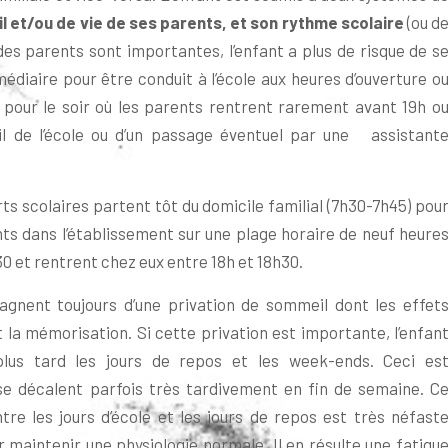
il et/ou de vie de ses parents, et son rythme scolaire
(ou d
s des parents sont importantes, l’enfant a plus de risque de s
diaire pour être conduit à l’école aux heures d’ouverture o
 pour le soir où les parents rentrent rarement avant 19h o
eil de l’école ou d’un passage éventuel par une assistant
rts scolaires partent tôt du domicile familial (7h30-7h45) pou
sents dans l’établissement sur une plage horaire de neuf heure
0 et rentrent chez eux entre 18h et 18h30.
agnent toujours d’une privation de sommeil dont les effet
 la mémorisation. Si cette privation est importante, l’enfan
lus tard les jours de repos et les week-ends. Ceci es
 se décalent parfois très tardivement en fin de semaine. C
e les jours d’école et les jours de repos est très néfast
 maintenir une physiologie normale. Il en résulte une fatigu