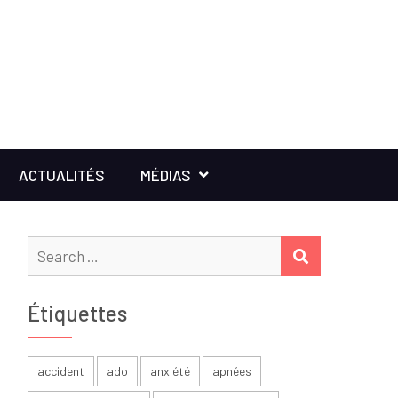
ACTUALITÉS
MÉDIAS
Search
SEARCH
for:
Étiquettes
accident
ado
anxiété
apnées
e