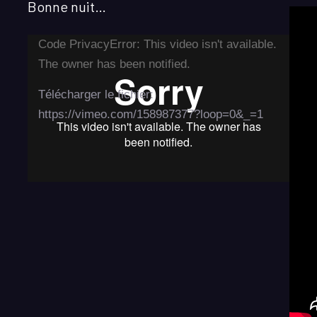
Bonne nuit…
Lecteur
Code PrivacyError: This video isn't available.
vidéo
The owner has been notified.
Télécharger le fichier:
https://vimeo.com/158987377?loop=0&_=1