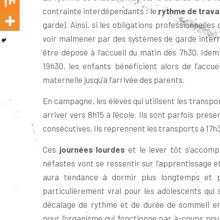
contrainte interdépendants : le
rythme de
trava
garde). Ainsi, si les obligations professionnelle
voir malmener par des systèmes de garde intermé
être déposé à l’accueil du matin dès 7h30. Idem
19h30, les enfants bénéficient alors de l’accu
maternelle jusqu’à l’arrivée des parents.
En campagne, les élèves qui utilisent les transpo
arriver vers 8h15 à l’école. Ils sont parfois pré
consécutives. Ils reprennent les transports à 17h3
Ces
journées lourdes
et le lever tôt s’accomp
néfastes vont se ressentir sur l’apprentissage et
aura tendance à dormir plus longtemps et p
particulièrement vrai pour les adolescents qui
décalage de rythme et de durée de sommeil entr
pour l’organisme qui fonctionne par à-coups pour