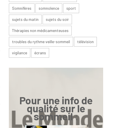
e
Somnifères
somnolence
sport
sujets du matin
sujets du soir
n
Thérapies non médicamenteuses
troubles du rythme veille-sommeil
télévision
s
r
vigilance
écrans
Pour une info de
qualité sur le
sommeil
: