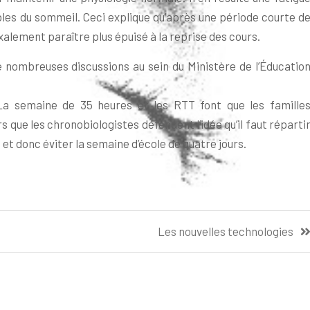
les du sommeil. Ceci explique qu’après une période courte d
xalement paraître plus épuisé à la reprise des cours.
 nombreuses discussions au sein du Ministère de l’Éducatio
 La semaine de 35 heures et les RTT font que les famille
 que les chronobiologistes défendent l’idée qu’il faut réparti
 et donc éviter la semaine d’école de quatre jours.
Les nouvelles technologies