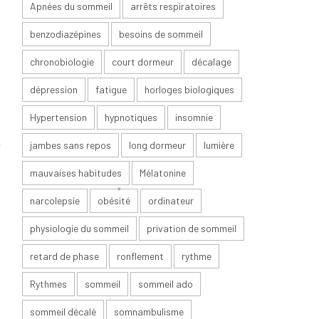
Apnées du sommeil
arrêts respiratoires
e
benzodiazépines
besoins de sommeil
e
u
chronobiologie
court dormeur
décalage
u
dépression
fatigue
horloges biologiques
e
Hypertension
hypnotiques
insomnie
r
jambes sans repos
long dormeur
lumière
s
mauvaises habitudes
Mélatonine
narcolepsie
obésité
ordinateur
s
physiologie du sommeil
privation de sommeil
t
t
retard de phase
ronflement
rythme
e
Rythmes
sommeil
sommeil ado
e
sommeil décalé
somnambulisme
e