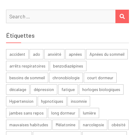
Search
SEA
for:
Étiquettes
accident
ado
anxiété
apnées
Apnées du sommeil
arrêts respiratoires
benzodiazépines
besoins de sommeil
chronobiologie
court dormeur
décalage
dépression
fatigue
horloges biologiques
Hypertension
hypnotiques
insomnie
jambes sans repos
long dormeur
lumière
mauvaises habitudes
Mélatonine
narcolepsie
obésité