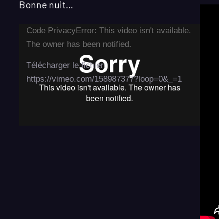
Bonne nuit…
Lecteur
Code PrivacyError: This video isn't available.
vidéo
The owner has been notified.
Télécharger le fichier:
https://vimeo.com/158987377?loop=0&_=1