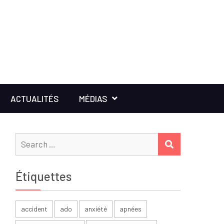
ACTUALITÉS
MÉDIAS
Search
SEARCH
for:
Étiquettes
accident
ado
anxiété
apnées