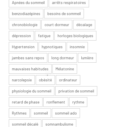
Apnées du sommeil
arrêts respiratoires
benzodiazépines
besoins de sommeil
chronobiologie
court dormeur
décalage
dépression
fatigue
horloges biologiques
Hypertension
hypnotiques
insomnie
jambes sans repos
long dormeur
lumière
mauvaises habitudes
Mélatonine
narcolepsie
obésité
ordinateur
physiologie du sommeil
privation de sommeil
retard de phase
ronflement
rythme
Rythmes
sommeil
sommeil ado
sommeil décalé
somnambulisme