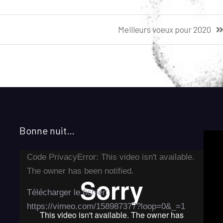
Meilleurs voeux pour 2020
Bonne nuit…
Lecteur
Code PrivacyError: This video isn't available.
vidéo
The owner has been notified.
Télécharger le fichier:
https://vimeo.com/158987377?loop=0&_=1