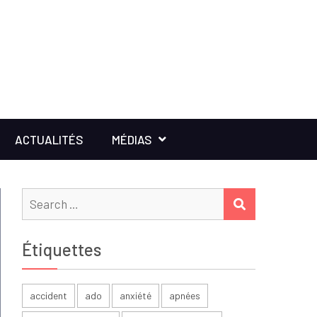
ACTUALITÉS
MÉDIAS
Search
SEARCH
for:
Étiquettes
accident
ado
anxiété
apnées