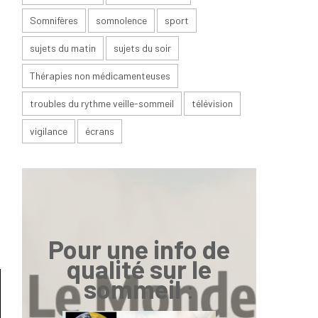
Somnifères
somnolence
sport
sujets du matin
sujets du soir
,
Thérapies non médicamenteuses
.
troubles du rythme veille-sommeil
télévision
e
a
vigilance
écrans
i
s
e
t
e
Pour une info de
qualité sur le
sommeil
: