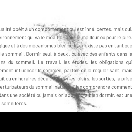
alité obéit à un comportement qui est inné, certes, mais qui
onnement qui va le modifier pour le meilleur ou pour le pire
ique et à des mécanismes bien huilés, n’existe pas en tant qu
le sommeil. Dormir seul, à deux , ou avec des enfants dans l
ns du sommeil. Le travail, les études, les obligations qu
ment influencer le sommeil, parfois en le régularisant, mai
 ou en horaires décalés. Enfin les loisirs, les sorties, la pris
 perturbateurs du sommeil naturel. Bien comprendre commen
dans une société où jamais on apprend à bien dormir, est un
s somnifères.