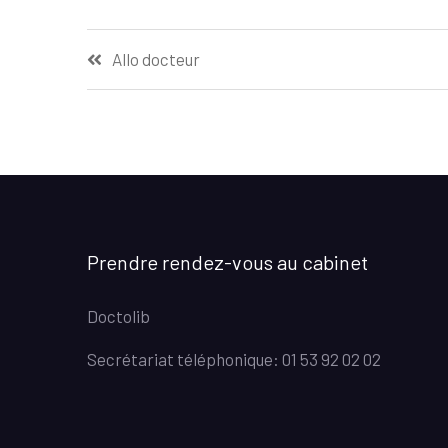
Navigation
Allo docteur
de
l’article
Prendre rendez-vous au cabinet
Doctolib
Secrétariat téléphonique: 01 53 92 02 02