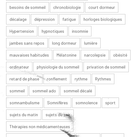
besoins de sommeil
chronobiologie
court dormeur
décalage
dépression
fatigue
horloges biologiques
Hypertension
hypnotiques
insomnie
jambes sans repos
long dormeur
lumière
mauvaises habitudes
Mélatonine
narcolepsie
obésité
ordinateur
physiologie du sommeil
privation de sommeil
retard de phase
ronflement
rythme
Rythmes
sommeil
sommeil ado
sommeil décalé
somnambulisme
Somnifères
somnolence
sport
sujets du matin
sujets du soir
Thérapies non médicamenteuses