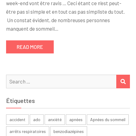
week-end vont être ravis … Ceci étant ce n’est peut-
être pas si simple et en tout cas pas simpliste du tout.
Un constat évident, de nombreuses personnes
manquent de sommeil…
READ MORE
Search
SEA
for:
Étiquettes
accident
ado
anxiété
apnées
Apnées du sommeil
arrêts respiratoires
benzodiazépines