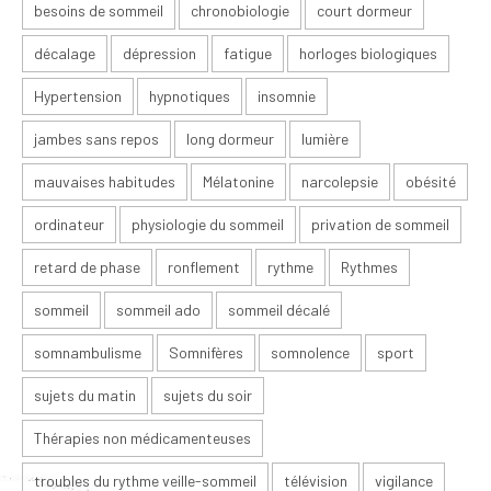
besoins de sommeil
chronobiologie
court dormeur
décalage
dépression
fatigue
horloges biologiques
Hypertension
hypnotiques
insomnie
jambes sans repos
long dormeur
lumière
mauvaises habitudes
Mélatonine
narcolepsie
obésité
ordinateur
physiologie du sommeil
privation de sommeil
retard de phase
ronflement
rythme
Rythmes
sommeil
sommeil ado
sommeil décalé
somnambulisme
Somnifères
somnolence
sport
sujets du matin
sujets du soir
Thérapies non médicamenteuses
troubles du rythme veille-sommeil
télévision
vigilance