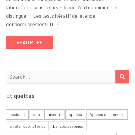
laboratoire, sous la surveillance d’un technicien. On
distingue : – Les tests itératif de latence
d’endormissement (TILE…
READ MORE
Search
SEA
for:
Étiquettes
accident
ado
anxiété
apnées
Apnées du sommeil
arrêts respiratoires
benzodiazépines